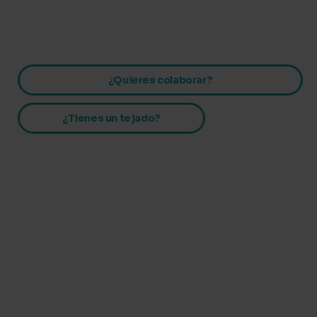
Ir
al
contenido
¿Quieres colaborar?
¿Tienes un tejado?