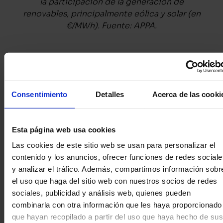
la participación de la generación de
renovables, principalmente eólica y solar (en
€/MWh). Fuente: APPA.
De hecho, desde
Fundación Renovables
en
su informe aseguran que “si proyectamos la
Consentimiento
Detalles
Acerca de las cooki
realidad actual, con más de un 37% de
renovables y con un 20% de nuclear, a la que
tendremos en 2030, con un 74% de
Esta página web usa cookies
renovables, está claro que el sistema
utilizado no es viable. Porque cerraría
Las cookies de este sitio web se usan para personalizar el
siempre, en momentos de tensión, con la
contenido y los anuncios, ofrecer funciones de redes sociale
oferta final de gas natural, trasladando al
y analizar el tráfico.
Además, compartimos información sobr
sistema mayores costes de los que se han
el uso que haga del sitio web con nuestros socios de redes
generado en la mayoría de las centrales”. Por
sociales, publicidad y análisis web, quienes pueden
lo que, si se apuesta por las energías
combinarla con otra información que les haya proporcionado
renovables, aumentará la cantidad de energía
que hayan recopilado a partir del uso que haya hecho de sus