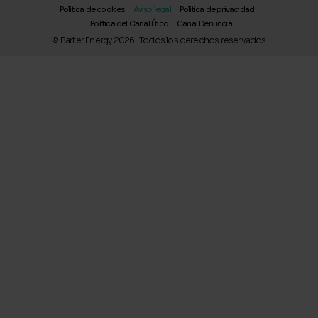
i
Política de cookies
Aviso legal
Política de privacidad
n
Política del Canal Ético
Canal Denuncia
© Barter Energy 2026 . Todos los derechos reservados