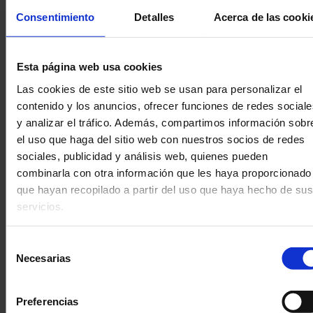
que lesiona bienes o derechos de un tercero
Consentimiento
Detalles
Acerca de las cooki
susceptibles de indemnización. En el momento
que BARTER INVERSIONES tenga conocimiento
efectivo de que aloja datos como los
Esta página web usa cookies
anteriormente referidos, se compromete a
Las cookies de este sitio web se usan para personalizar el
actuar con diligencia para retirarlos o hacer
contenido y los anuncios, ofrecer funciones de redes sociale
imposible el acceso a ellos.
y analizar el tráfico.
Además, compartimos información sobr
el uso que haga del sitio web con nuestros socios de redes
En todo caso, para interponer cualquier
sociales, publicidad y análisis web, quienes pueden
reclamación relacionada con los contenidos
combinarla con otra información que les haya proporcionado
insertados en cualquiera de las secciones de la
que hayan recopilado a partir del uso que haya hecho de sus
presente Página Web, puede hacerlo
servicios.
dirigiéndose a por BARTER INVERSIONES a
través de las direcciones de contacto indicadas
Selección
en la presente Página Web.
Necesarias
de
consentimiento
4. Enlaces de terceros
Preferencias
a) Web enlazante
: Los terceros que tengan la