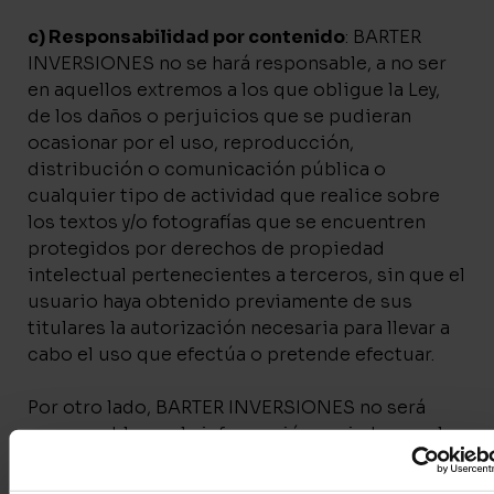
c) Responsabilidad por contenido
: BARTER
INVERSIONES no se hará responsable, a no ser
en aquellos extremos a los que obligue la Ley,
de los daños o perjuicios que se pudieran
ocasionar por el uso, reproducción,
distribución o comunicación pública o
cualquier tipo de actividad que realice sobre
los textos y/o fotografías que se encuentren
protegidos por derechos de propiedad
intelectual pertenecientes a terceros, sin que el
usuario haya obtenido previamente de sus
titulares la autorización necesaria para llevar a
cabo el uso que efectúa o pretende efectuar.
Por otro lado, BARTER INVERSIONES no será
responsable por la información enviada por el
usuario cuando no tenga conocimiento efectivo
de que la información almacenada es ilícita o de