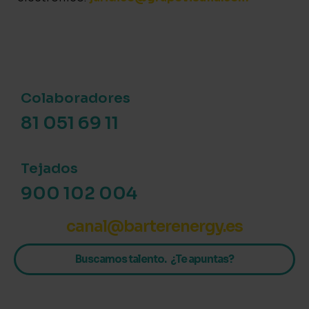
Colaboradores
81 051 69 11
Tejados
900 102 004
canal@barterenergy.es
Buscamos talento. ¿Te apuntas?