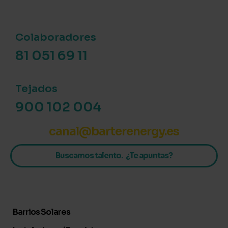
Colaboradores
81 051 69 11
Tejados
900 102 004
canal@barterenergy.es
Buscamos talento. ¿Te apuntas?
Barrios Solares