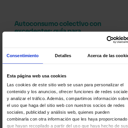
Autoconsumo colectivo con
excedentes: guía para
comunidades
El autoconsumo colectivo con
Consentimiento
Detalles
Acerca de las cooki
excedentes es un sistema que permite a
comunidades de vecinos, empresas y
organizaciones compartir la energía solar
Esta página web usa cookies
generada por una instalación fotovoltaica
común. Esta modalidad posibilita...
Las cookies de este sitio web se usan para personalizar el
contenido y los anuncios, ofrecer funciones de redes sociale
Saber más
y analizar el tráfico.
Además, compartimos información sobr
el uso que haga del sitio web con nuestros socios de redes
sociales, publicidad y análisis web, quienes pueden
combinarla con otra información que les haya proporcionado
que hayan recopilado a partir del uso que haya hecho de sus