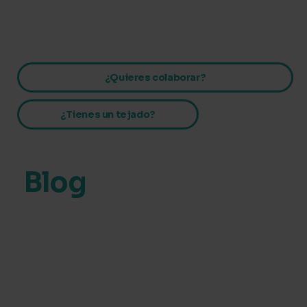
Ir
al
contenido
¿Quieres colaborar?
¿Tienes un tejado?
Blog