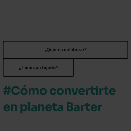
Ir
al
contenido
¿Quieres colaborar?
¿Tienes un tejado?
#Cómo convertirte
en planeta Barter