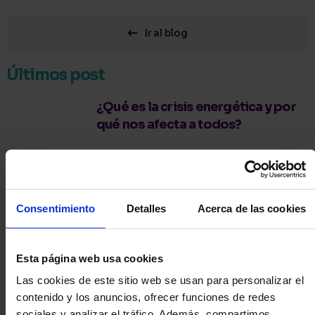
Ir al blog
Últimos post
¿Qué es la crisis energética y por
qué nos afecta a todos?
Ayudas para coches eléctricos:
guía para impulsar tu movilidad
Consentimiento
Detalles
Acerca de las cookies
sostenible
El futuro de los coches eléctricos:
Esta página web usa cookies
Una revolución en marcha
Las cookies de este sitio web se usan para personalizar el
contenido y los anuncios, ofrecer funciones de redes
sociales y analizar el tráfico.
Además, compartimos