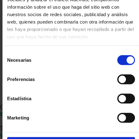
información sobre el uso que haga del sitio web con
Categorías
nuestros socios de redes sociales, publicidad y análisis
Energía
web, quienes pueden combinarla con otra información que
Instalación
les haya proporcionado o que hayan recopilado a partir del
Noticias
uso que haya hecho de sus servicios.
Sin categoría
Tejados
Selección
Necesarias
de
Comparte
consentimiento
Preferencias
Estadística
Colaboradores
81 051 69 11
Marketing
Tejados
900 102 004