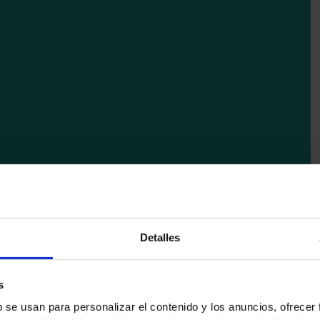
ctrico
Detalles
 de tipo doméstico puede ser suficiente para
s
rios de este tipo de vehículos, lo cierto es
b se usan para personalizar el contenido y los anuncios, ofrecer