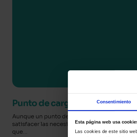
Punto de carga para coche elé
Consentimiento
Aunque un punto de carga de coche eléctrico
Esta página web usa cookie
satisfacer las necesidades de muchos propieta
que...
Las cookies de este sitio we