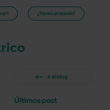
rar?
¿Tienes un tejado?
rico
Ir al blog
Últimos post