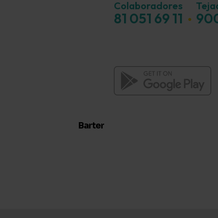
Colaboradores
Teja
·
81 051 69 11
900
Barter