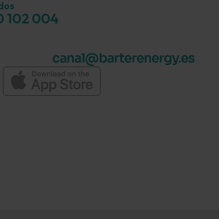
dos
 102 004
canal@barterenergy.es