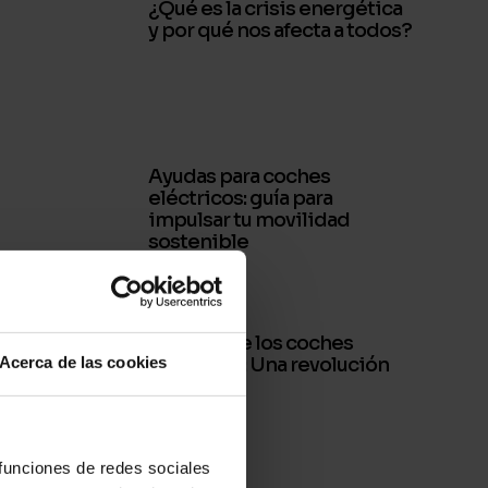
¿Qué es la crisis energética
y por qué nos afecta a todos?
Ayudas para coches
eléctricos: guía para
impulsar tu movilidad
sostenible
El futuro de los coches
Acerca de las cookies
eléctricos: Una revolución
en marcha
 funciones de redes sociales