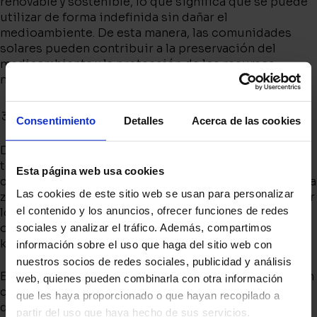
renovable y sostenible, lo que significa que se puede
utilizar de forma indefinida sin dañar el
medioambiente. De esta manera, las comunidades
solares pueden contribuir a la preservación del
medioambiente y la protección de los recursos
naturales para las generaciones futuras.
Generación de riqueza local
Consentimiento
Detalles
Acerca de las cookies
Desde Barter, invertimos en instalaciones solares en
tejados que están desaprovechados y creamos
Esta página web usa cookies
comunidades solares que redundan en la riqueza de la
Las cookies de este sitio web se usan para personalizar
zona. Además, se fomenta el consumo de energía solar
el contenido y los anuncios, ofrecer funciones de redes
local al hacer un consumo de cercanía. Porque como
os hemos comentado, es necesario encontrarse a 2
sociales y analizar el tráfico.
Además, compartimos
kilómetros de la instalación.
información sobre el uso que haga del sitio web con
nuestros socios de redes sociales, publicidad y análisis
El propietario de la cubierta recibe una renta anual en
web, quienes pueden combinarla con otra información
concepto de arrendamiento de la superficie por lo
que les haya proporcionado o que hayan recopilado a
que revaloriza su inmueble puesto que tiene una
partir del uso que haya hecho de sus servicios.