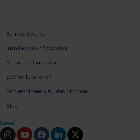
Barrios Solares
Instaladores / Epecistas
Alquila tu Cubierta
¿Cómo funciona?
Subvenciones y ayudas públicas
Blog
Barter
I
Y
F
L
X
n
o
a
i
-