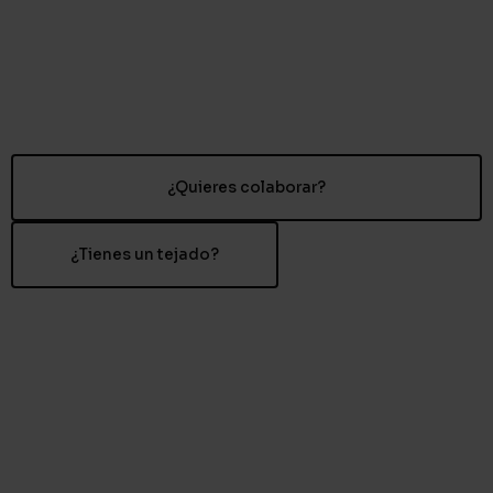
Ir
al
contenido
¿Quieres colaborar?
¿Tienes un tejado?