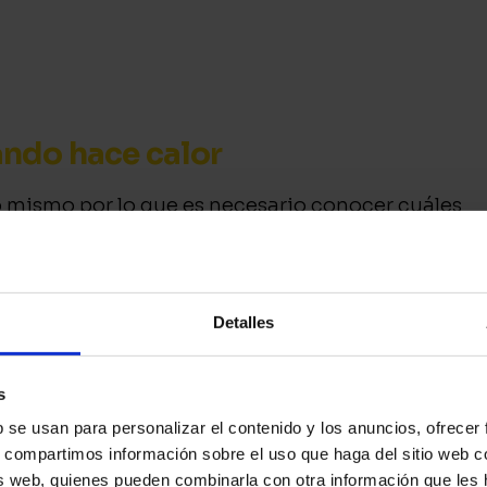
ando hace calor
 mismo por lo que es necesario conocer cuáles
ace calor para poder tomar medidas.
sticos que más gastan
hasta un 31% de la
sa más en verano para enfriar bebidas. Por ese
Detalles
a no sea demasiado baja (5º C en el frigorífico,
 importante no llenarlo demasiado ni abrir y
s
b se usan para personalizar el contenido y los anuncios, ofrecer
ticos más usados cuando las temperaturas son
compartimos información sobre el uso que haga del sitio web c
función de la potencia que tenga, del tipo de
sis web, quienes pueden combinarla con otra información que les