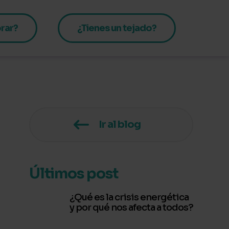
rar?
¿Tienes un tejado?
Ir al blog
Últimos post
¿Qué es la crisis energética
y por qué nos afecta a todos?