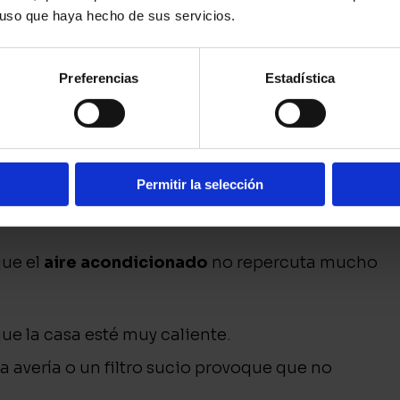
l uso que haya hecho de sus servicios.
utilicemos. Como datos generales los
os 90 kW por hora mientras los de techo,
 hora. Pero, en cualquier caso, consumen
Preferencias
Estadística
cionado.
el modelo de escojas dado que el consumo
one ese electrodoméstico. Los que tienen
entes, aunque, como decíamos es importante,
Permitir la selección
 no sobredimensionar la instalación y, por
que el
aire acondicionado
no repercuta mucho
ue la casa esté muy caliente.
avería o un filtro sucio provoque que no