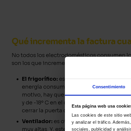
Qué incrementa la factura cu
No todos los electrodomésticos consumen lo
son los que incrementan la factura cuando h
El frigorífico:
es uno de
los electrodomé
energía consumida en tu hogar y que se u
Consentimiento
motivo, hay que revisar que la temperatur
y de -18º C en el congelador). Además, es
Esta página web usa cookie
cerrar la puerta constantemente.
Las cookies de este sitio we
Ventilador:
es otro de los electrodomés
y analizar el tráfico.
Además, 
muy altas. Y, este, también consumirá en 
sociales, publicidad y análi