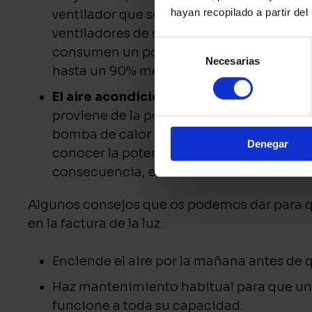
hayan recopilado a partir de
ventilador que sea y de las horas que lo 
ventiladores de suelo suelen consumir un
Selección
consumen un poco menos unos 60kW a la
Necesarias
de
hasta un 90% menos que un aire acondi
consentimiento
El aire acondicionado
: depende mucho d
proviene de la potencia con la que funci
bomba de calor suelen ser los más efici
Denegar
conocer la potencia que necesitamos para
consecuencia, el consumo.
Algunos consejos que os podemos dar para 
en la factura de la luz:
Enciende el aire por la mañana antes de q
Haz mantenimiento habitual para que una 
funcione a toda su capacidad.