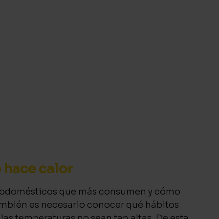
 hace calor
ectrodomésticos que más consumen y cómo
ambién es necesario conocer qué hábitos
as temperaturas no sean tan altas. De esta